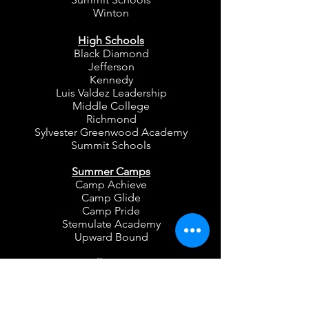
Winton
High Schools
Black Diamond
Jefferson
Kennedy
Luis Valdez Leadership
Middle College
Richmond
Sylvester Greenwood Academy
Summit Schools
Summer Camps
Camp Achieve
Camp Glide
Camp Pride
Stemulate Academy
Upward Bound
All Ages
The Berkeley Slam
The Oakland Slam
Rich Oak Alchemy Slam